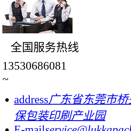
全国服务热线
13530686081
~
address
广东省东莞市桥
保包装印刷产业园
E-mail
service@lukkapac