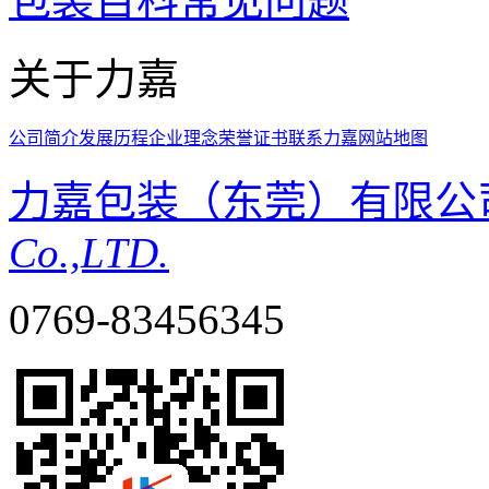
包装百科
常见问题
关于力嘉
公司简介
发展历程
企业理念
荣誉证书
联系力嘉
网站地图
力嘉包装（东莞）有限公
Co.,LTD.
0769-83456345