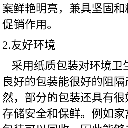
案鲜艳明亮，兼具坚固和
促销作用。
2.友好环境
采用纸质包装对环境卫
良好的包装能很好的阻隔
然，部分的包装还具有很
存储安全和保鲜。例如家