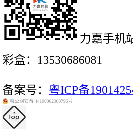
力嘉手机
彩盒：13530686081
备案号：
粤ICP备190142
粤公网安备 44190002003796号