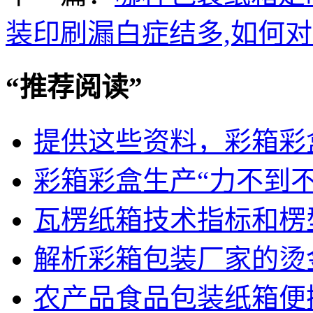
装印刷漏白症结多,如何
“
推荐阅读
”
提供这些资料，彩箱彩
彩箱彩盒生产“力不到
瓦楞纸箱技术指标和楞
解析彩箱包装厂家的烫
农产品食品包装纸箱便