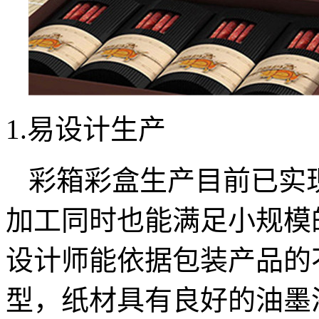
1.易设计生产
彩箱彩盒生产目前已实
加工同时也能满足小规模
设计师能依据包装产品的
型，纸材具有良好的油墨