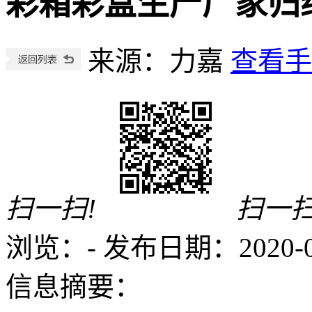
彩箱彩盒生产厂家归
来源：力嘉
查看手
扫一扫!
扫一扫
浏览：
-
发布日期：2020-08-
信息摘要：