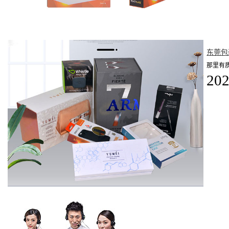
东莞包
那里有
202