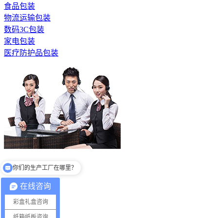
食品包装
物流运输包装
数码3C包装
家电包装
医疗防护品包装
全国服务热线
你们的生产工厂在哪里？
13530686081
在线咨询
彩盒礼盒咨询
礼盒定制
纸箱纸板咨询