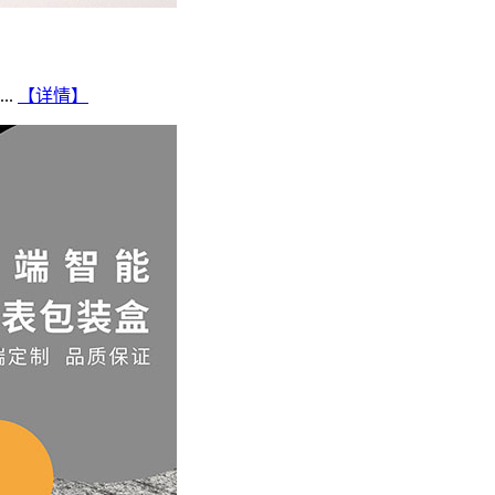
..
【详情】