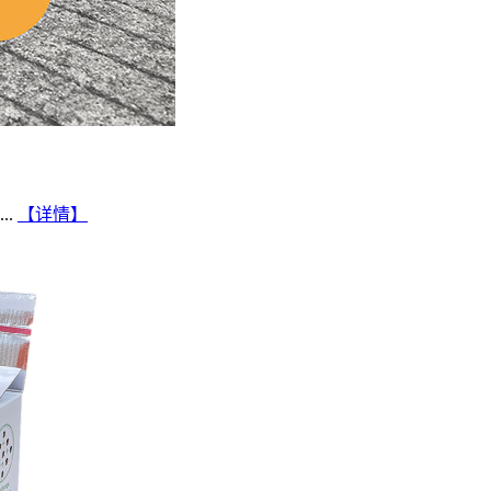
..
【详情】