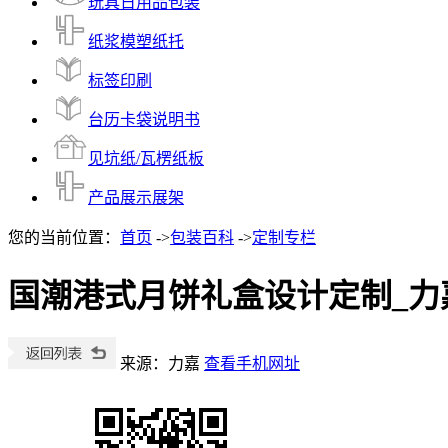
玩具日用品包装
纸浆模塑纸托
标签印刷
台历卡袋说明书
见坑纸/瓦楞纸板
产品展示展架
您的当前位置：
首页
->
包装百科
->
定制专栏
国潮港式月饼礼盒设计定制_力
来源：力嘉
查看手机网址