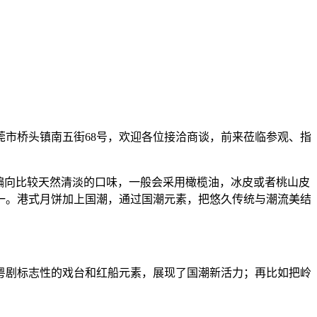
莞市桥头镇南五街68号，欢迎各位接洽商谈，前来莅临参观、指
偏向比较天然清淡的口味，一般会采用橄榄油，冰皮或者桃山皮
一。港式月饼加上国潮，通过国潮元素，把悠久传统与潮流美结
粤剧标志性的戏台和红船元素，展现了国潮新活力；再比如把岭