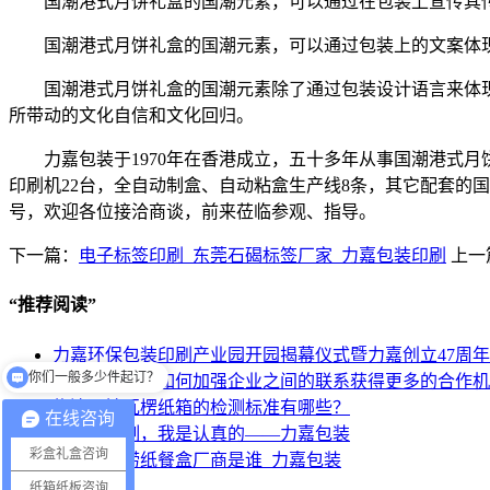
国潮港式月饼礼盒的国潮元素，可以通过在包装上宣传其
国潮港式月饼礼盒的国潮元素，可以通过包装上的文案体
国潮港式月饼礼盒的国潮元素除了通过包装设计语言来体
所带动的文化自信和文化回归。
力嘉包装于1970年在香港成立，五十多年从事国潮港式
印刷机22台，全自动制盒、自动粘盒生产线8条，其它配套的国
号，欢迎各位接洽商谈，前来莅临参观、指导。
下一篇：
电子标签印刷_东莞石碣标签厂家_力嘉包装印刷
上一
“
推荐阅读
”
力嘉环保包装印刷产业园开园揭幕仪式暨力嘉创立47周
你们一般多少件起订？
东莞包装厂家如何加强企业之间的联系获得更多的合作机
你们的生产工厂在哪里？
物流运输瓦楞纸箱的检测标准有哪些？
在线咨询
做外箱定制，我是认真的——力嘉包装
彩盒礼盒咨询
供应海底捞纸餐盒厂商是谁_力嘉包装
纸箱纸板咨询