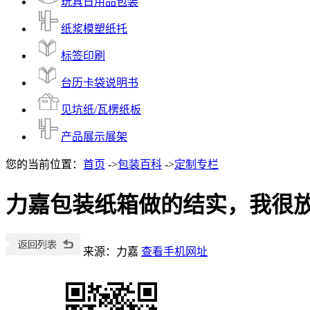
玩具日用品包装
纸浆模塑纸托
标签印刷
台历卡袋说明书
见坑纸/瓦楞纸板
产品展示展架
您的当前位置：
首页
->
包装百科
->
定制专栏
力嘉包装纸箱做的结实，我很
来源：力嘉
查看手机网址