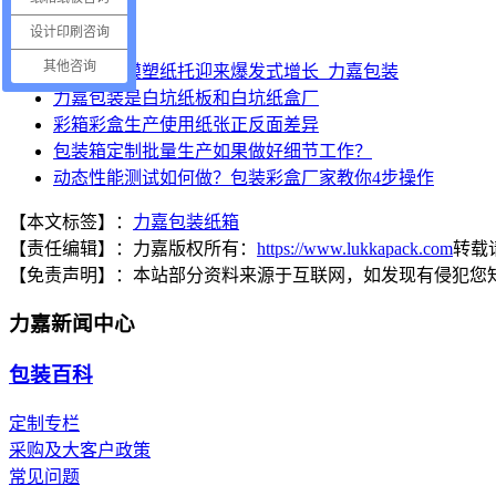
“
推荐阅读
”
设计印刷咨询
其他咨询
纸浆湿压模塑纸托迎来爆发式增长_力嘉包装
力嘉包装是白坑纸板和白坑纸盒厂
彩箱彩盒生产使用纸张正反面差异
包装箱定制批量生产如果做好细节工作？
动态性能测试如何做？包装彩盒厂家教你4步操作
【本文标签】：
力嘉包装纸箱
【责任编辑】：
力嘉
版权所有：
https://www.lukkapack.com
转载
【免责声明】：
本站部分资料来源于互联网，如发现有侵犯您
力嘉新闻中心
包装百科
定制专栏
采购及大客户政策
常见问题