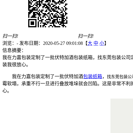
扫一扫!
扫一扫!
浏览：
-
发布日期：2020-05-27 09:01:08【
大
中
小
】
信息摘要：
我在力嘉包装定制了一批伏特加酒包装纸箱，找东莞包装公司
装我很放心。
我在力嘉包装定制了一批伏特加酒
包装纸箱
，
找东莞包装公
霉软塌，承重不行一旦进行叠放堆垛就会凹陷。这是非常不利
心。