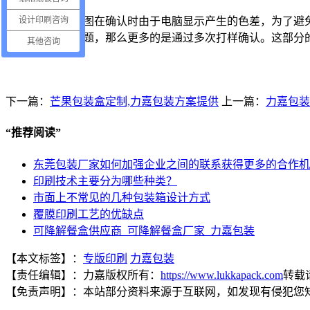
设计印刷咨询
如果是设计图在确认时由于电脑显示产生的色差，为了避
果是设备上的问题，那么更多的是通过多次打样确认。这部分
其他咨询
下一篇：
芒果包装盒定制,力嘉包装方案提供
上一篇：
力嘉包装
“
推荐阅读
”
东莞包装厂家如何加强企业之间的联系获得更多的合作机
印刷技术主要分为哪些种类？
市面上不常见的几种包装箱设计方式
覆膜印刷工艺的优缺点
可降解餐盒供应商_可降解餐盒厂家_力嘉包装
【本文标签】：
专版印刷
力嘉包装
【责任编辑】：
力嘉
版权所有：
https://www.lukkapack.com
转载
【免责声明】：
本站部分资料来源于互联网，如发现有侵犯您