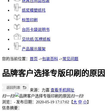
玩具日用品包装
纸浆模塑纸托
标签印刷
台历卡袋说明书
见坑纸/瓦楞纸板
产品展示展架
您的当前位置：
首页
->
包装百科
->
常见问题
品牌客户选择专版印刷的原因
来源：力嘉
查看手机网址
扫一扫!
扫一扫!
浏览：
-
发布日期：2020-05-19 17:17:02【
大
中
小
】
信息摘要：