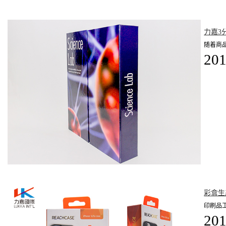
力嘉3
随着商
201
彩盒生
印刷品
201