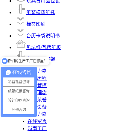
玩具日用品包装
纸浆模塑纸托
标签印刷
台历卡袋说明书
见坑纸/瓦楞纸板
你们的生产工厂在哪里？
产品展示展架
你们有提供设计吗？
走进力嘉
在线咨询
发展历程
彩盒礼盒咨询
品质管控
纸箱纸板咨询
公司理念
公司荣誉
设计印刷咨询
车间设备
其他咨询
联系力嘉
在线留言
越南工厂