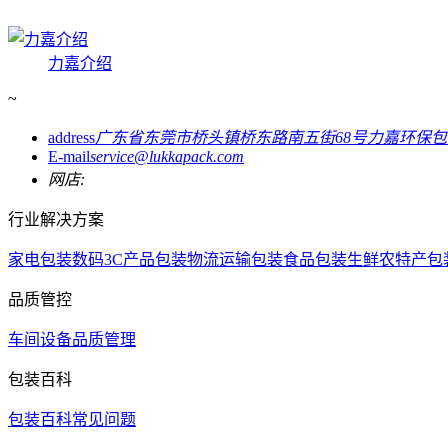
力嘉介绍
~
address
广东省东莞市桥头镇桥东路南五街68号力嘉环保
E-mail
service@lukkapack.com
网店:
行业解决方案
家电包装
数码3C产品包装
物流运输包装
食品包装
生鲜农特产包
品质管控
车间设备
品质管理
包装百科
包装百科
常见问题