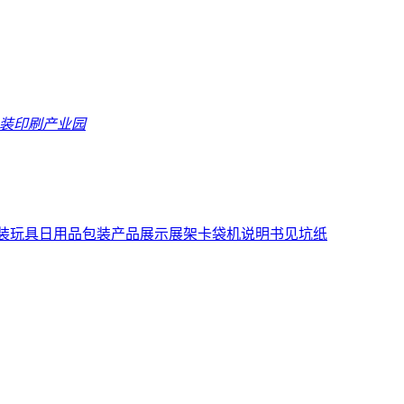
包装印刷产业园
装
玩具日用品包装
产品展示展架
卡袋机说明书
见坑纸