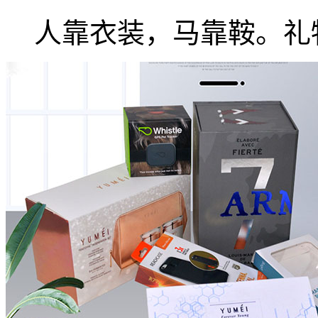
人靠衣装，马靠鞍。礼物.