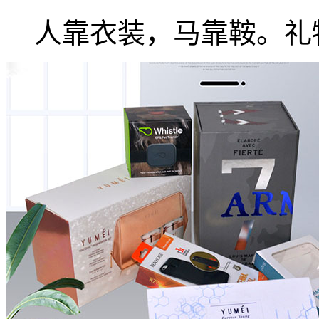
人靠衣装，马靠鞍。礼物.