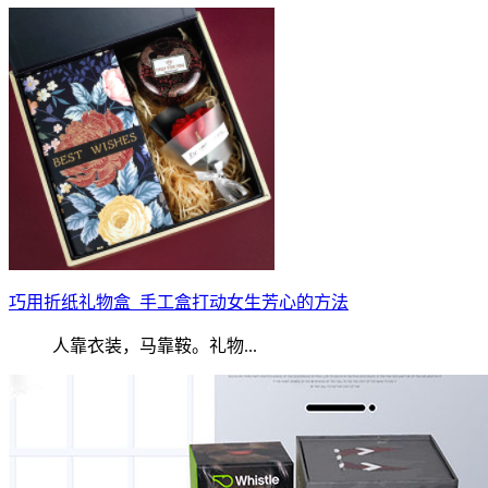
巧用折纸礼物盒_手工盒打动女生芳心的方法
人靠衣装，马靠鞍。礼物...