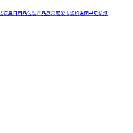
装
玩具日用品包装
产品展示展架
卡袋机说明书
见坑纸