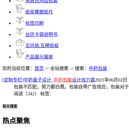
玩具日用品包装
纸浆模塑纸托
标签印刷
台历卡袋说明书
见坑纸/瓦楞纸板
产品展示展架
您的当前位置：
首页
-> 全站搜索 -> 搜索：
中药包装
[定制专栏]中药盒子设计_
中药包装
设计找力嘉
2021年06月02日 1
包装不匹配，努力都白费。包装自带广告效应，包装对于
阅读（342）
标签：
相关搜索
热点聚焦