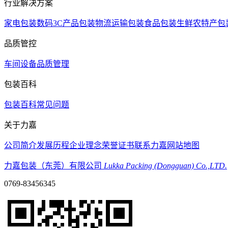
行业解决方案
家电包装
数码3C产品包装
物流运输包装
食品包装
生鲜农特产包
品质管控
车间设备
品质管理
包装百科
包装百科
常见问题
关于力嘉
公司简介
发展历程
企业理念
荣誉证书
联系力嘉
网站地图
力嘉包装（东莞）有限公司
Lukka Packing (Dongguan) Co.,LTD.
0769-83456345