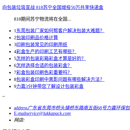
向包装垃圾宣战 818苏宁全国增投50万共享快递盒
818期间苏宁物流将在全国...
1
东莞包装厂家如何帮客户解决包装大难题？
2
包装印刷品价格计算
3
印刷包装常见的印刷用纸
4
彩盒生产的印刷工艺有哪些？
5
怎样的包装彩箱彩盒才算是好的？
6
怎样选择合适的包装彩盒？
7
彩盒包装印刷色彩重要吗？
8
包装彩盒印刷中黑影问题有哪些解决方法？
9
力嘉3分钟带您了解设计包装彩盒
~
address
广东省东莞市桥头镇桥东路南五街68号力嘉环保
E-mail
service@lukkapack.com
网店: