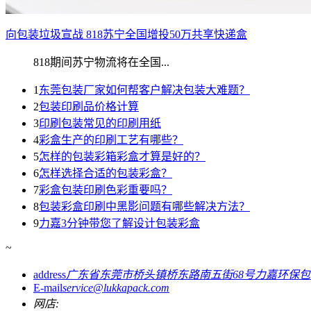
向包装垃圾宣战 818苏宁全国增投50万共享快递盒
818期间苏宁物流将在全国...
1
东莞包装厂家如何帮客户解决包装大难题？
2
包装印刷品价格计算
3
印刷包装常见的印刷用纸
4
彩盒生产的印刷工艺有哪些？
5
怎样的包装彩箱彩盒才算是好的？
6
怎样选择合适的包装彩盒？
7
彩盒包装印刷色彩重要吗？
8
包装彩盒印刷中黑影问题有哪些解决方法？
9
力嘉3分钟带您了解设计包装彩盒
~
address
广东省东莞市桥头镇桥东路南五街68号力嘉环保
E-mail
service@lukkapack.com
网店: