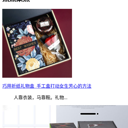
巧用折纸礼物盒_手工盒打动女生芳心的方法
人靠衣装，马靠鞍。礼物...