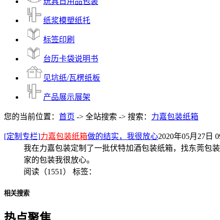
玩具日用品包装
纸浆模塑纸托
标签印刷
台历卡袋说明书
见坑纸/瓦楞纸板
产品展示展架
您的当前位置：
首页
-> 全站搜索 -> 搜索：
力嘉包装纸箱
[定制专栏]
力嘉包装纸箱
做的结实，我很放心
2020年05月27日 09
我在力嘉包装定制了一批伏特加酒包装纸箱，找东莞包装
家的包装我很放心。
阅读（1551）
标签：
相关搜索
热点聚焦