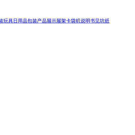
装
玩具日用品包装
产品展示展架
卡袋机说明书
见坑纸