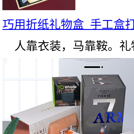
巧用折纸礼物盒_手工盒
人靠衣装，马靠鞍。礼物.