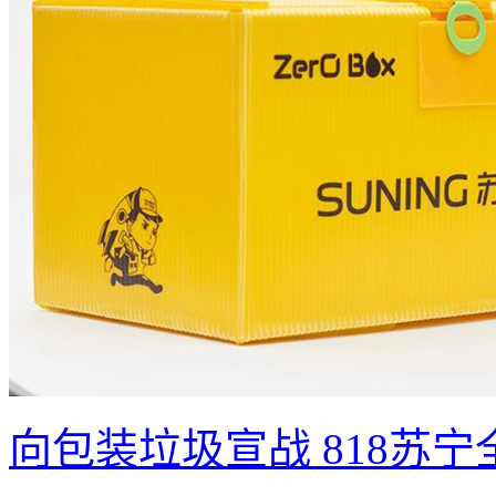
向包装垃圾宣战 818苏