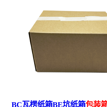
BC瓦楞纸箱BE坑纸箱
包装