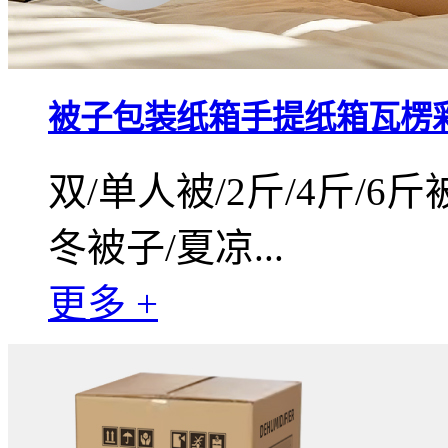
被子包装纸箱手提纸箱瓦楞
双/单人被/2斤/4斤/6斤
冬被子/夏凉...
更多 +