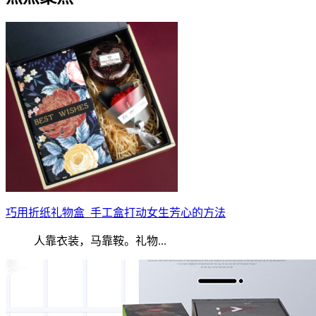
巧用折纸礼物盒_手工盒打动女生芳心的方法
人靠衣装，马靠鞍。礼物...