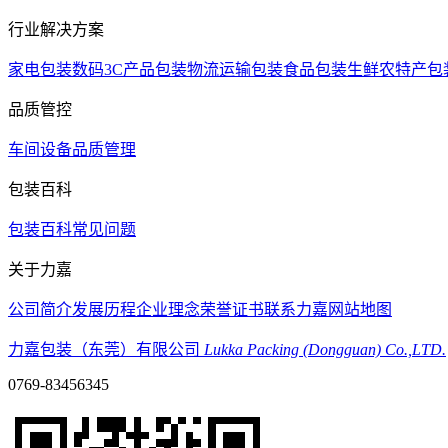
行业解决方案
家电包装
数码3C产品包装
物流运输包装
食品包装
生鲜农特产包
品质管控
车间设备
品质管理
包装百科
包装百科
常见问题
关于力嘉
公司简介
发展历程
企业理念
荣誉证书
联系力嘉
网站地图
力嘉包装（东莞）有限公司
Lukka Packing (Dongguan) Co.,LTD.
0769-83456345