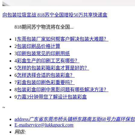
向包装垃圾宣战 818苏宁全国增投50万共享快递盒
818期间苏宁物流将在全国...
1
东莞包装厂家如何帮客户解决包装大难题？
2
包装印刷品价格计算
3
印刷包装常见的印刷用纸
4
彩盒生产的印刷工艺有哪些？
5
怎样的包装彩箱彩盒才算是好的？
6
怎样选择合适的包装彩盒？
7
彩盒包装印刷色彩重要吗？
8
包装彩盒印刷中黑影问题有哪些解决方法？
9
力嘉3分钟带您了解设计包装彩盒
~
address
广东省东莞市桥头镇桥东路南五街68号力嘉环保
E-mail
service@lukkapack.com
网店: