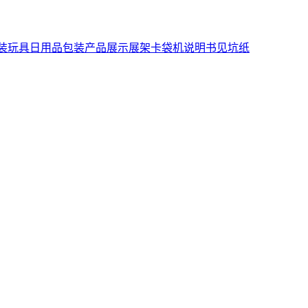
装
玩具日用品包装
产品展示展架
卡袋机说明书
见坑纸