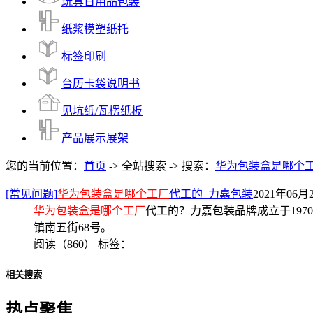
玩具日用品包装
纸浆模塑纸托
标签印刷
台历卡袋说明书
见坑纸/瓦楞纸板
产品展示展架
您的当前位置：
首页
-> 全站搜索 -> 搜索：
华为包装盒是哪个
[常见问题]
华为包装盒是哪个工厂
代工的_力嘉包装
2021年06月2
华为包装盒是哪个工厂
代工的？力嘉包装品牌成立于19
镇南五街68号。
阅读（860）
标签：
相关搜索
热点聚焦