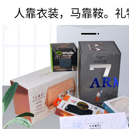
人靠衣装，马靠鞍。礼物.