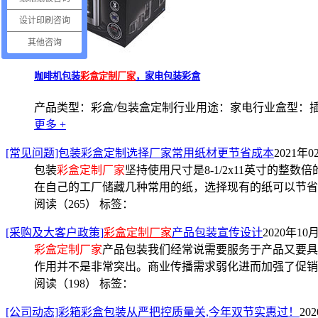
设计印刷咨询
其他咨询
咖啡机包装
彩盒定制厂家
，家电包装彩盒
产品类型：彩盒/包装盒定制行业用途：家电行业盒型：插盖
更多 +
[常见问题]包装彩盒定制选择厂家常用纸材更节省成本
2021年0
包装
彩盒定制厂家
坚持使用尺寸是8-1/2x11英寸的
在自己的工厂储藏几种常用的纸，选择现有的纸可以节省
阅读（265）
标签：
[采购及大客户政策]
彩盒定制厂家
产品包装宣传设计
2020年10月
彩盒定制厂家
产品包装我们经常说需要服务于产品又要具
作用并不是非常突出。商业传播需求弱化进而加强了促销
阅读（198）
标签：
[公司动态]彩箱彩盒包装从严把控质量关,今年双节实惠过！
20