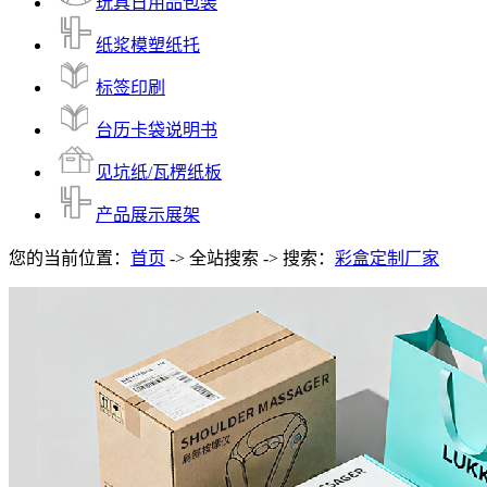
玩具日用品包装
纸浆模塑纸托
标签印刷
台历卡袋说明书
见坑纸/瓦楞纸板
产品展示展架
您的当前位置：
首页
-> 全站搜索 -> 搜索：
彩盒定制厂家