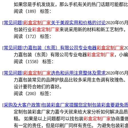
如果您是手机发烧友，那么手机有关的热门话题可能都比
阅读（189）
标签：
[常见问题]
彩盒定制厂家
关于美观实用和价格的讨论
2020年05月
包装行业
彩盒定制厂家
来说采用新的材料和新工艺制作，
阅读（172）
标签：
[常见问题]力嘉包装（东莞）有限公司专业电器
彩盒定制厂家
2
力嘉包装（东莞）有限公司专业电器
彩盒定制厂家
，小编
阅读（1558）
标签：
[常见问题]
彩盒定制厂家
选色和运用注意整体及需求
2020年05月
力嘉包装常见的品牌护肤品比较多采用主色调有玫瑰色、
设计要符合她们的喜好。
阅读（200）
标签：
[采购及大客户政策]包装彩盒厂家提醒您定制包装彩盒要避免
定制包装彩盒厂家力嘉今天就来给大家分析如何解决品质
糙。 如果是以上问题都可以找包装
彩盒定制厂家
协商重
有一定的责任，但是印刷厂同样有责任。 为避免包装彩