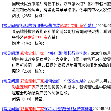
国庆长假要来啦！有值中秋，双节怎么过？各种节假日旅
盒定制已经尾声。有些更是早早结束。今年的中秋大家过
阅读（285）
标签：
[常见问题]默默的为那些辣酱包装
彩盒定制厂家
点赞！
2020年0
某品牌辣椒酱近期正和某企鹅公司打官司闹得火热，看到
些辣酱
彩盒定制厂家
点赞！
阅读（193）
标签：
[常见问题]
彩盒定制厂家
：“关店潮”引起行业洗牌？
2020年06月
销售模式改变是疫后的一大变化，自网上销售开启一波零售
店重新关闭，6月25日据外媒报道苹果再次关闭休斯顿
阅读（258）
标签：
[常见问题]
彩盒定制厂家
如何做好一个安全包装？
2020年06月23
彩盒定制厂家
产品品质优劣的判断中，裁切和粘盒中隐秘
程度会影响装载产品的防漏性能。
阅读（198）
标签：
[常见问题]
彩盒定制厂家
5G手机包装始终坚持高标准
2020年06月