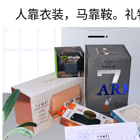
人靠衣装，马靠鞍。礼物.