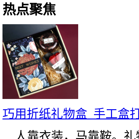
热点聚焦
巧用折纸礼物盒_手工盒
人靠衣装，马靠鞍。礼物.