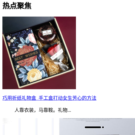
热点聚焦
巧用折纸礼物盒_手工盒打动女生芳心的方法
人靠衣装，马靠鞍。礼物...