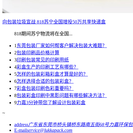
向包装垃圾宣战 818苏宁全国增投50万共享快递盒
818期间苏宁物流将在全国...
1
东莞包装厂家如何帮客户解决包装大难题？
2
包装印刷品价格计算
3
印刷包装常见的印刷用纸
4
彩盒生产的印刷工艺有哪些？
5
怎样的包装彩箱彩盒才算是好的？
6
怎样选择合适的包装彩盒？
7
彩盒包装印刷色彩重要吗？
8
包装彩盒印刷中黑影问题有哪些解决方法？
9
力嘉3分钟带您了解设计包装彩盒
~
address
广东省东莞市桥头镇桥东路南五街68号力嘉环保
E-mail
service@lukkapack.com