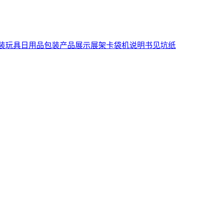
装
玩具日用品包装
产品展示展架
卡袋机说明书
见坑纸