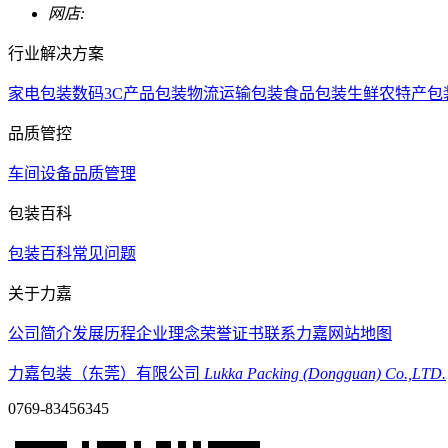
网店:
行业解决方案
家电包装
数码3C产品包装
物流运输包装
食品包装
生鲜农特产包
品质管控
车间设备
品质管理
包装百科
包装百科
常见问题
关于力嘉
公司简介
发展历程
企业理念
荣誉证书
联系力嘉
网站地图
力嘉包装（东莞）有限公司
Lukka Packing (Dongguan) Co.,LTD.
0769-83456345