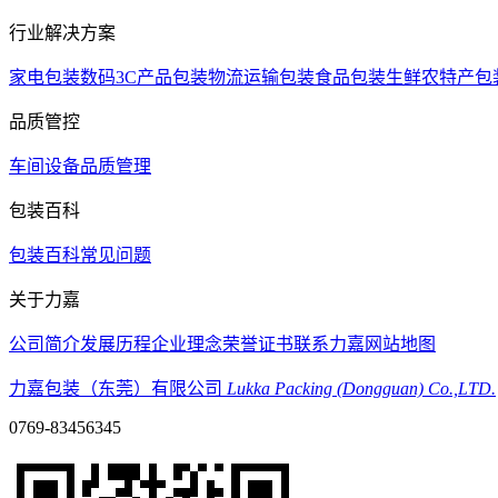
行业解决方案
家电包装
数码3C产品包装
物流运输包装
食品包装
生鲜农特产包
品质管控
车间设备
品质管理
包装百科
包装百科
常见问题
关于力嘉
公司简介
发展历程
企业理念
荣誉证书
联系力嘉
网站地图
力嘉包装（东莞）有限公司
Lukka Packing (Dongguan) Co.,LTD.
0769-83456345