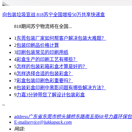
向包装垃圾宣战 818苏宁全国增投50万共享快递盒
818期间苏宁物流将在全国...
1
东莞包装厂家如何帮客户解决包装大难题？
2
包装印刷品价格计算
3
印刷包装常见的印刷用纸
4
彩盒生产的印刷工艺有哪些？
5
怎样的包装彩箱彩盒才算是好的？
6
怎样选择合适的包装彩盒？
7
彩盒包装印刷色彩重要吗？
8
包装彩盒印刷中黑影问题有哪些解决方法？
9
力嘉3分钟带您了解设计包装彩盒
~
address
广东省东莞市桥头镇桥东路南五街68号力嘉环保
E-mail
service@lukkapack.com
网店: