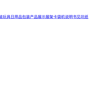
装
玩具日用品包装
产品展示展架
卡袋机说明书
见坑纸