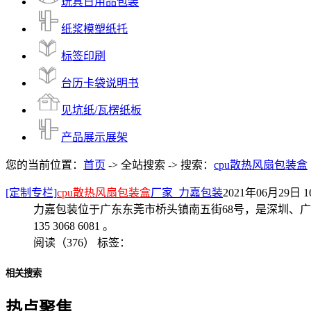
玩具日用品包装
纸浆模塑纸托
标签印刷
台历卡袋说明书
见坑纸/瓦楞纸板
产品展示展架
您的当前位置：
首页
-> 全站搜索 -> 搜索：
cpu散热风扇包装盒
[定制专栏]
cpu散热风扇包装盒
厂家_力嘉包装
2021年06月29日 16
力嘉包装位于广东东莞市桥头镇南五街68号，是深圳、
135 3068 6081 。
阅读（376）
标签：
相关搜索
热点聚焦