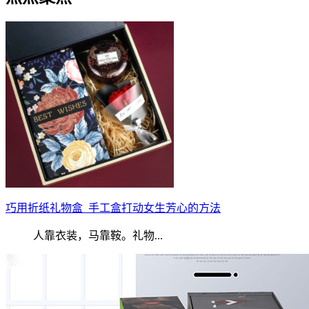
巧用折纸礼物盒_手工盒打动女生芳心的方法
人靠衣装，马靠鞍。礼物...