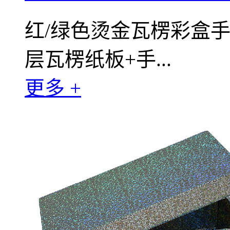
红/绿色烫金瓦楞彩盒
层瓦楞纸板+手...
更多 +