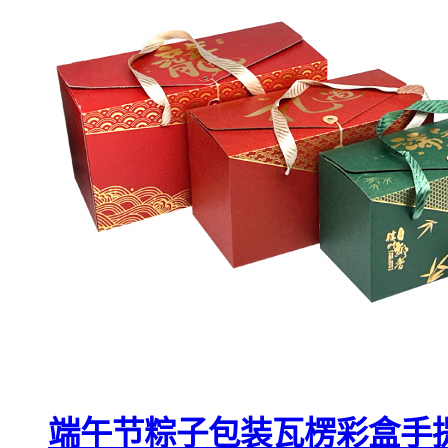
端午节粽子包装瓦楞彩盒手