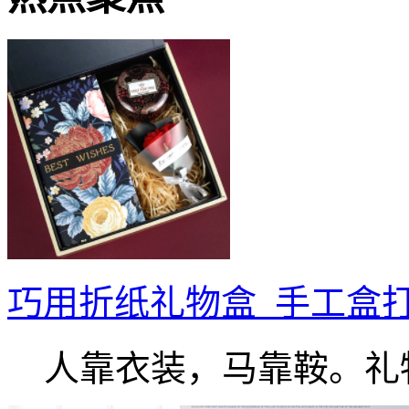
巧用折纸礼物盒_手工盒
人靠衣装，马靠鞍。礼物.