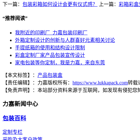
下一篇：
包装彩箱如何设计会更有仪式感？
上一篇：
彩箱彩盒
“
推荐阅读
”
我附近的印刷厂_力嘉包装印刷厂
外箱定制设计的创新与人群喜好元素相关讨论
手提纸箱的使用和结构设计限制
彩盒定制厂家产品包装宣传设计
家电包装等你定制，我是力嘉，来自东莞
【本文标签】：
产品包装盒
【责任编辑】：
力嘉
版权所有：
https://www.lukkapack.com
转载
【免责声明】：
本站部分资料来源于互联网，如发现有侵犯您
力嘉新闻中心
包装百科
定制专栏
采购及大客户政策