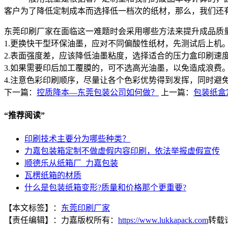
客户为了降低定制成本而选择低一档次的纸材，那么，我们还
东莞印刷厂家在面临这一难题时会采用哪些方法来提升成品质
1.更换快干型环保油墨，应对不同偏酸性纸材，先测试后上机
2.表面强度差，应该降低油墨粘度，选择适合的压力盒印刷速
3.如果需要印后加工覆膜的，可不选高光油墨，以免造成浪费
4.注意色彩印刷顺序，尽量让各个色彩优势得到发挥，同时避
下一篇：
控质降本—东莞包装公司如何做？
上一篇：
包装纸盒
“
推荐阅读
”
印刷技术主要分为哪些种类？
力嘉包装箱定制不做虚假内容印刷，依法举报虚假宣传
顺德乐从纸箱厂_力嘉包装
瓦楞纸箱的材质
什么是包装纸箱变形?质量和价格那个更重要?
【本文标签】：
东莞印刷厂家
【责任编辑】：
力嘉
版权所有：
https://www.lukkapack.com
转载