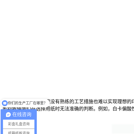
东莞印刷厂家如果没有熟练的工艺措施也难以实现理想的
你们的生产工厂在哪里？
差别致使我们在选择用纸时无法准确的判断。例如，白卡偏酸
在线咨询
题。
彩盒礼盒咨询
纸箱纸板咨询