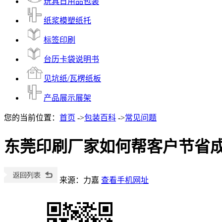
玩具日用品包装
纸浆模塑纸托
标签印刷
台历卡袋说明书
见坑纸/瓦楞纸板
产品展示展架
您的当前位置：
首页
->
包装百科
->
常见问题
东莞印刷厂家如何帮客户节省
来源：力嘉
查看手机网址