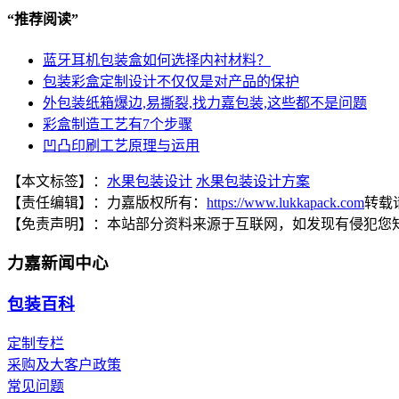
“
推荐阅读
”
蓝牙耳机包装盒如何选择内衬材料？
包装彩盒定制设计不仅仅是对产品的保护
外包装纸箱爆边,易撕裂,找力嘉包装,这些都不是问题
彩盒制造工艺有7个步骤
凹凸印刷工艺原理与运用
【本文标签】：
水果包装设计
水果包装设计方案
【责任编辑】：
力嘉
版权所有：
https://www.lukkapack.com
转载
【免责声明】：
本站部分资料来源于互联网，如发现有侵犯您
力嘉新闻中心
包装百科
定制专栏
采购及大客户政策
常见问题