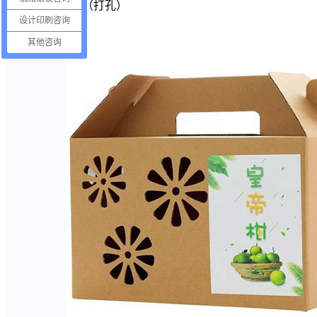
2.带提手箱或盒（打孔）
设计印刷咨询
其他咨询