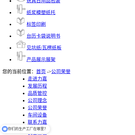
玩具日用品包装
纸浆模塑纸托
标签印刷
台历卡袋说明书
见坑纸/瓦楞纸板
产品展示展架
您的当前位置：
首页
->
公司荣誉
走进力嘉
发展历程
品质管控
公司理念
公司荣誉
车间设备
你们的生产工厂在哪里？
联系力嘉
在线留言
你们有提供设计吗？