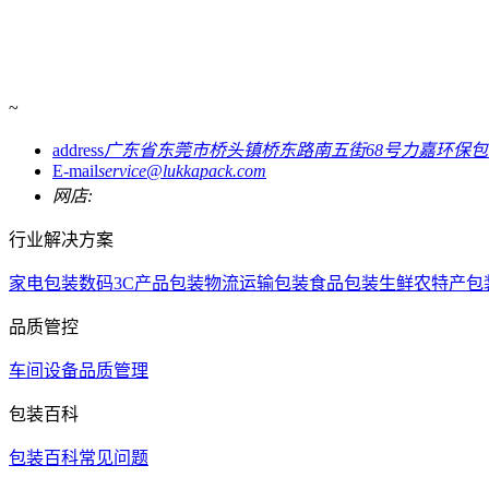
~
address
广东省东莞市桥头镇桥东路南五街68号力嘉环保
E-mail
service@lukkapack.com
网店:
行业解决方案
家电包装
数码3C产品包装
物流运输包装
食品包装
生鲜农特产包
品质管控
车间设备
品质管理
包装百科
包装百科
常见问题