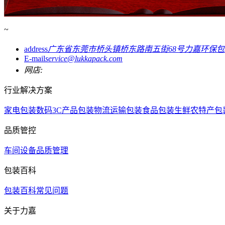
~
address
广东省东莞市桥头镇桥东路南五街68号力嘉环保
E-mail
service@lukkapack.com
网店:
行业解决方案
家电包装
数码3C产品包装
物流运输包装
食品包装
生鲜农特产包
品质管控
车间设备
品质管理
包装百科
包装百科
常见问题
关于力嘉