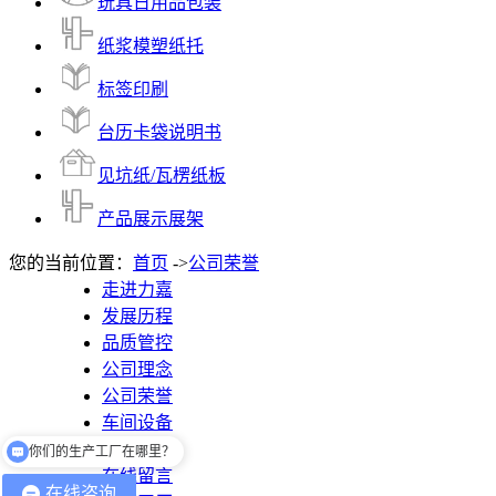
玩具日用品包装
纸浆模塑纸托
标签印刷
台历卡袋说明书
见坑纸/瓦楞纸板
产品展示展架
您的当前位置：
首页
->
公司荣誉
走进力嘉
发展历程
品质管控
公司理念
公司荣誉
你们的生产工厂在哪里？
车间设备
联系力嘉
你们有提供设计吗？
在线留言
在线咨询