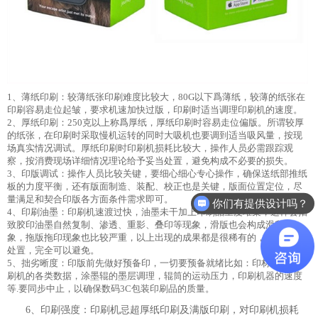
1、薄纸印刷：较薄纸张印刷难度比较大，80G以下爲薄纸，较薄的纸张在
印刷容易走位起皱，要求机速加快过版，印刷时适当调理印刷机的速度。
2、厚纸印刷：250克以上称爲厚纸，厚纸印刷时容易走位偏版。所谓较厚
的纸张，在印刷时采取慢机运转的同时大吸机也要调到适当吸风量，按现
场真实情况调试。厚纸印刷时印刷机损耗比较大，操作人员必需跟踪观
察，按消费现场详细情况理论给予妥当处置，避免构成不必要的损失。
3、印版调试：操作人员比较关键，要细心细心专心操作，确保送纸部推纸
板的力度平衡，还有版面制造、装配、校正也是关键，版面位置定位，尽
量满足和契合印版各方面条件需求即可。
你们有提供设计吗？
4、印刷油墨：印刷机速渡过快，油墨未干加上印刷品重度堆集，这样会招
致胶印油墨自然复制、渗透、重影、叠印等现象，滑版也会构成滑印现
象，拖版拖印现象也比较严重，以上出现的成果都是很稀有的，也很容易
处置，完全可以避免。
5、拙劣晰度：印版前先做好预备印，一切要预备就绪比如：印材，核实印
刷机的各类数据，涂墨辊的墨层调理，辊筒的运动压力，印刷机器的速度
等.要同步中止，以确保数码3C包装印刷品的质量。
6、印刷强度：印刷机忌超厚纸印刷及满版印刷，对印刷机损耗