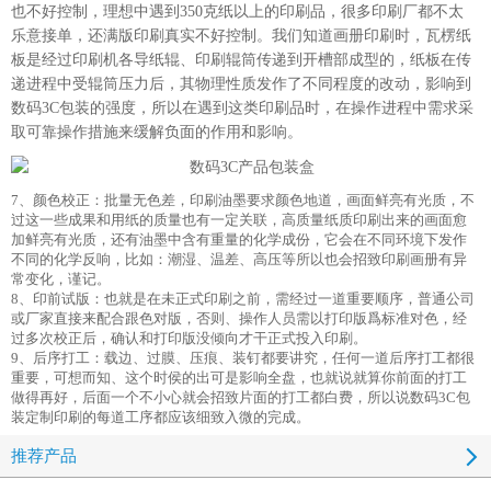
也不好控制，理想中遇到350克纸以上的印刷品，很多印刷厂都不太
乐意接单，还满版印刷真实不好控制。我们知道画册印刷时，瓦楞纸
板是经过印刷机各导纸辊、印刷辊筒传递到开槽部成型的，纸板在传
递进程中受辊筒压力后，其物理性质发作了不同程度的改动，影响到
数码3C包装的强度，所以在遇到这类印刷品时，在操作进程中需求采
取可靠操作措施来缓解负面的作用和影响。
7、颜色校正：批量无色差，印刷油墨要求颜色地道，画面鲜亮有光质，不
过这一些成果和用纸的质量也有一定关联，高质量纸质印刷出来的画面愈
加鲜亮有光质，还有油墨中含有重量的化学成份，它会在不同环境下发作
不同的化学反响，比如：潮湿、温差、高压等所以也会招致印刷画册有异
常变化，谨记。
8、印前试版：也就是在未正式印刷之前，需经过一道重要顺序，普通公司
或厂家直接来配合跟色对版，否则、操作人员需以打印版爲标准对色，经
过多次校正后，确认和打印版没倾向才干正式投入印刷。
9、后序打工：载边、过膜、压痕、装钉都要讲究，任何一道后序打工都很
重要，可想而知、这个时侯的出可是影响全盘，也就说就算你前面的打工
做得再好，后面一个不小心就会招致片面的打工都白费，所以说数码3C包
装定制印刷的每道工序都应该细致入微的完成。
推荐产品