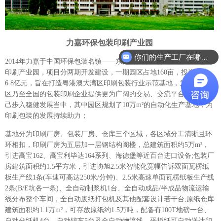
力嘉环保包装印刷产业园
你们的生产工厂在哪里？
2014年力嘉于中国环保包装名镇——东莞桥头倾力打造力嘉环保包装
印刷产业园，项目分两期开发建设，一期园区占地160亩，投资规模
6.8亿元，旨在打造粤港澳大湾区印刷包装行业示范基地，为珠三角地
区乃至全国的包装印刷企业提供更为广阔的交易、交流平台。力嘉现
己步入稳健发展当中，其中园区规划了10万m²的自动化生产基地，为
印刷包装的发展持续助力；
基地分为印刷厂房、包装厂房、仓库三个区域，各区域分工清晰且环
环相扣，印刷厂房为五层加一层钢结构阁楼，总建筑面积约5万m²，
引进高宝162、高宝利毕达164系列、海德堡等近百台进口设备;包装厂
房建筑面积约1.5平方米，引进协旭2.5米智能化宽幅告诉双面瓦楞纸
板生产线1条(车速可高达250米/分钟)、2.5米高速单面瓦楞纸板生产线
2条(B/E坑各一条)、全自动制浆机1台、全自动成品/半成品物流运输
线分布整个车间，全自动废纸打包机及其他配套设计若干台;原纸仓库
建筑面积约1.1万m²，可存放原纸约1.5万吨，配备有100T地磅一台、
自动分纸机4台、自动铲车5台及全自动物流线，平板纸可自动送达印