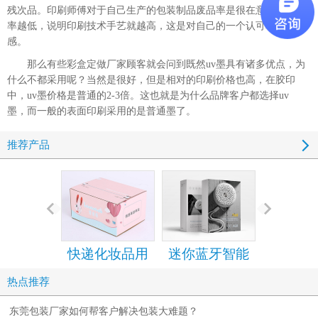
残次品。印刷师傅对于自己生产的包装制品废品率是很在意的。废品
率越低，说明印刷技术手艺就越高，这是对自己的一个认可和成就
感。
那么有些
彩盒定做厂家
顾客就会问到既然uv墨具有诸多优点，为
什么不都采用呢？当然是很好，但是相对的印刷价格也高，在胶印
中，uv墨价格是普通的2-3倍。这也就是为什么品牌客户都选择uv
墨，而一般的表面印刷采用的是普通墨了。
推荐产品
快递化妆品用
迷你蓝牙智能
手机包装
的拉链纸箱
音箱包装彩盒
设计定
热点推荐
设计定制
东莞包装厂家如何帮客户解决包装大难题？