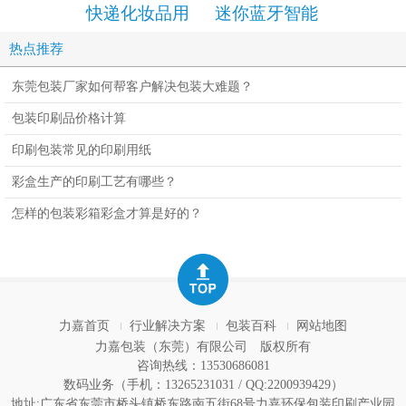
快递化妆品用
迷你蓝牙智能
手机包装
的拉链纸箱
音箱包装彩盒
设计定
热点推荐
设计定制
东莞包装厂家如何帮客户解决包装大难题？
包装印刷品价格计算
印刷包装常见的印刷用纸
彩盒生产的印刷工艺有哪些？
怎样的包装彩箱彩盒才算是好的？
力嘉首页
行业解决方案
包装百科
网站地图
力嘉包装（东莞）有限公司
版权所有
咨询热线：13530686081
数码业务（手机：13265231031 / QQ:2200939429）
地址:广东省东莞市桥头镇桥东路南五街68号力嘉环保包装印刷产业园