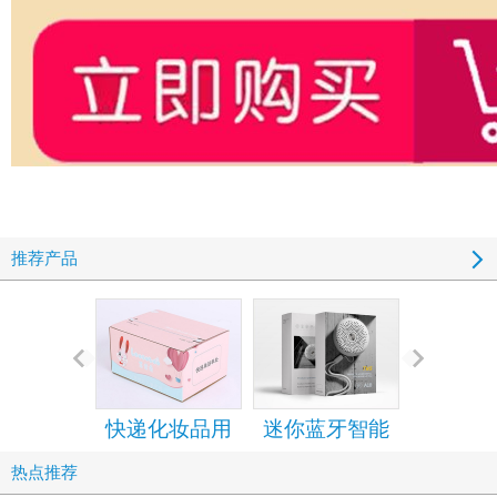
推荐产品
快递化妆品用
迷你蓝牙智能
手机包装
的拉链纸箱
音箱包装彩盒
设计定
热点推荐