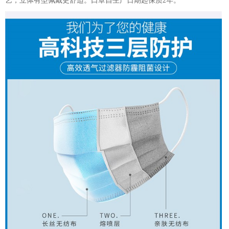
艺，立体有型佩戴更舒适。口罩自生产日期起保质2年。