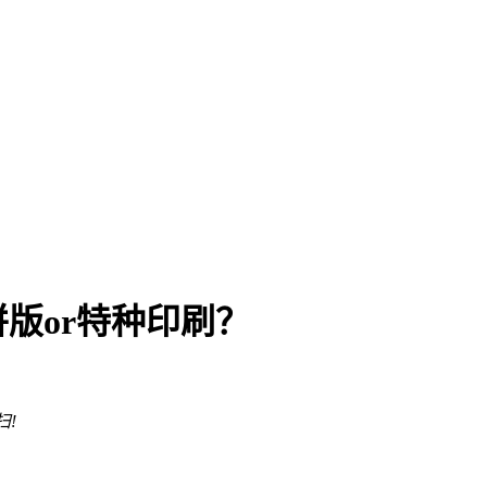
版or特种印刷？
扫!