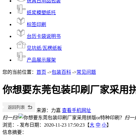
玩具日用品包装
纸浆模塑纸托
标签印刷
台历卡袋说明书
见坑纸/瓦楞纸板
产品展示展架
您的当前位置：
首页
->
包装百科
->
常见问题
你想要东莞包装印刷厂家采用拼
来源：力嘉
查看手机网址
扫一扫!
扫一
浏览：
-
发布日期：2020-11-23 17:50:23【
大
中
小
】
信息摘要：