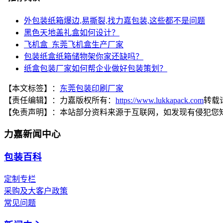
外包装纸箱爆边,易撕裂,找力嘉包装,这些都不是问题
黑色天地盖礼盒如何设计？
飞机盒_东莞飞机盒生产厂家
包装纸盒纸箱储物架你家还缺吗？
纸盒包装厂家如何帮企业做好包装策划？
【本文标签】：
东莞包装印刷厂家
【责任编辑】：
力嘉
版权所有：
https://www.lukkapack.com
转载
【免责声明】：
本站部分资料来源于互联网，如发现有侵犯您
力嘉新闻中心
包装百科
定制专栏
采购及大客户政策
常见问题