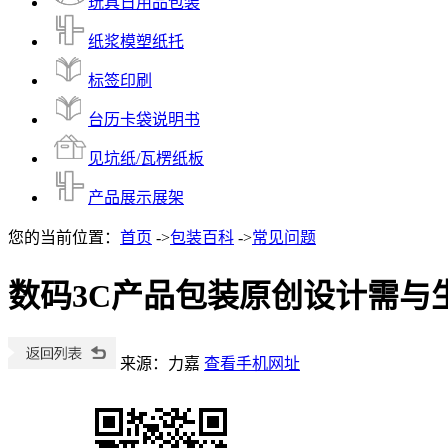
玩具日用品包装
纸浆模塑纸托
标签印刷
台历卡袋说明书
见坑纸/瓦楞纸板
产品展示展架
您的当前位置：
首页
->
包装百科
->
常见问题
数码3C产品包装原创设计需与
来源：力嘉
查看手机网址