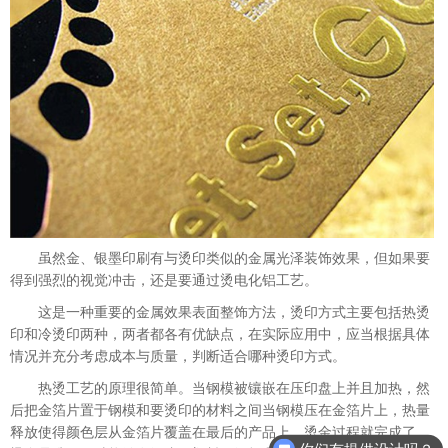
虽然金、银墨印刷有与烫印类似的金属光泽装饰效果，但如果要
得到强烈的视觉冲击，还是要通过烫电化铝工艺。
这是一种重要的金属效果表面整饰方法，烫印方式主要包括热烫
印和冷烫印两种，两者都各有优缺点，在实际应用中，应当根据具体
情况并充分考虑成本与质量，判断适合哪种烫印方式。
热烫工艺的原理很简单。当钢模被镶嵌在压印盘上并且加热，然
后把金箔片置于钢模和要烫印的材料之间当钢模压在金箔片上，热量
释放使得颜色层从金箔片覆盖在最后的产品上，烫金过程就完成了。