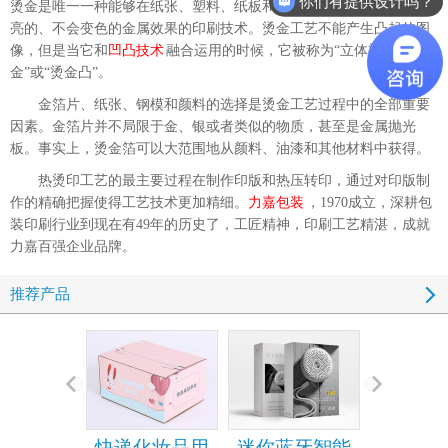
你们有提供设计吗？
烫金是唯一一种能够在纸张、塑料、纸板和其他的印刷表面上产生光
亮的、不会变色的金属效果的印刷技术。烫金工艺不能产生凸起的图
像，但是当它和
凹凸技术
融合运用的时候，它被称为
“
立体烫
金”或
“
烫金凸”。
金箔片、纸张、钢模和颜料的选择是烫金工艺过程中的全部重要
因素。金箔片并不局限于金、银或者类似的物质，甚至是金属抛光
板。事实上，烫金箔可以大范围地从颜料、油漆和其他材料中获得。
热烫印工艺的最主要过程在制作印版和热压转印，通过对印版制
作的精确把握使得工艺技术更加精细。
力嘉包装
，
1970
成立，深耕包
装印刷行业到现在有
49
年的历史了，工匠精神，印刷工艺精湛，成就
力嘉百强企业品牌。
推荐产品
快递化妆品用
迷你蓝牙智能
手机包装