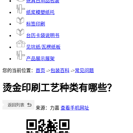
玩具日用品包装
纸浆模塑纸托
标签印刷
台历卡袋说明书
见坑纸/瓦楞纸板
产品展示展架
您的当前位置：
首页
->
包装百科
->
常见问题
烫金印刷工艺种类有哪些？
来源：力嘉
查看手机网址