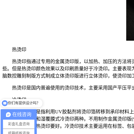
热烫印
热烫印指通过专用的金属烫印版，以加热、加压的方法将
些。但是热烫印颜色效果以及印刷质量好于冷烫印。主要表现
脑数控雕刻制版方式制成立体烫印版进行立体烫印，使烫印加
热烫印是国内普遍使用的烫印技术，主要采用国产平压平
冷烫印
你们有提供设计吗？
冷烫印技术是指利用UV胶黏剂将烫印箔转移到承印材料
在线咨询
干覆膜式冷烫印和湿覆膜式冷烫印两种。不用制作金属烫印版(
彩盒礼盒咨询
烫印表现效果比热烫印要好。冷烫印技术主要运用在标签、包
纸箱纸板咨询