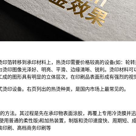
烫印箔转移到承印材料上，热烫印需要价格较高的设备(如：轮转
为烫印图像光泽好、明亮、平滑、边缘清晰、锐利。烫印材料可
工成的图形具有明显的立体层次，在印刷品表面形成有强烈的视
式烫印设备。右页列出的热烫种类，是国内市场上最常见的。
上的方法。其过程是先在承印物表面涂胶，再覆上专用冷烫膜并
使用普通的柔性版)和加热装置，制版和烫印速度快、周期短、成
装印刷、高档商务印刷等