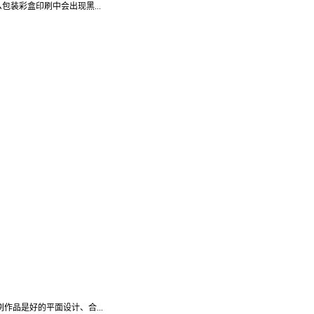
装彩盒印刷中会出现黑...
作品是好的平面设计、合...