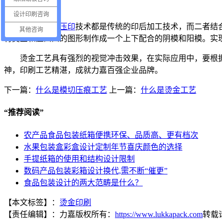
立体烫金
设计印刷咨询
烫金和
凹凸压印
技术都是传统的印后加工技术，而二者结
其他咨询
将烫金和压凹凸的图形制作成一个上下配合的阴模和阳模。实
烫金工艺具有强烈的视觉冲击效果，在实际应用中，要根
神，印刷工艺精湛，成就力嘉百强企业品牌。
下一篇：
什么是模切压痕工艺
上一篇：
什么是烫金工艺
“
推荐阅读
”
农产品食品包装纸箱便携环保、品质高、更有档次
水果包装盒彩盒设计定制年节喜庆颜色的选择
手提纸箱的使用和结构设计限制
数码产品包装彩箱设计换代,需不断“催更”
食品包装设计的两大范畴是什么？
【本文标签】：
烫金印刷
【责任编辑】：
力嘉
版权所有：
https://www.lukkapack.com
转载