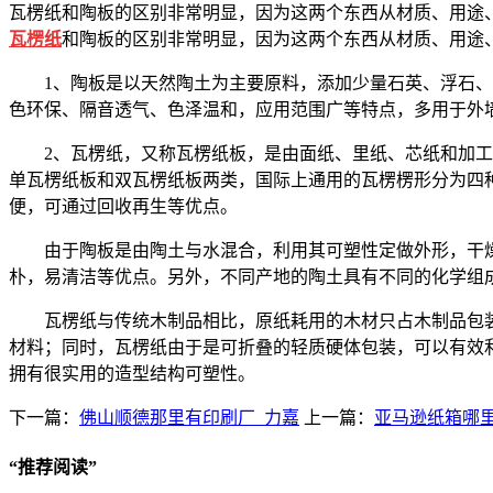
瓦楞纸和陶板的区别非常明显，因为这两个东西从材质、用途
瓦楞纸
和陶板的区别非常明显，因为这两个东西从材质、用途
1、陶板是以天然陶土为主要原料，添加少量石英、浮石、
色环保、隔音透气、色泽温和，应用范围广等特点，多用于外墙
2、瓦楞纸，又称瓦楞纸板，是由面纸、里纸、芯纸和加
单瓦楞纸板和双瓦楞纸板两类，国际上通用的瓦楞楞形分为四
便，可通过回收再生等优点。
由于陶板是由陶土与水混合，利用其可塑性定做外形，干
朴，易清洁等优点。另外，不同产地的陶土具有不同的化学组
瓦楞纸与传统木制品相比，原纸耗用的木材只占木制品包装
材料；同时，瓦楞纸由于是可折叠的轻质硬体包装，可以有效
拥有很实用的造型结构可塑性。
下一篇：
佛山顺德那里有印刷厂_力嘉
上一篇：
亚马逊纸箱哪
“
推荐阅读
”