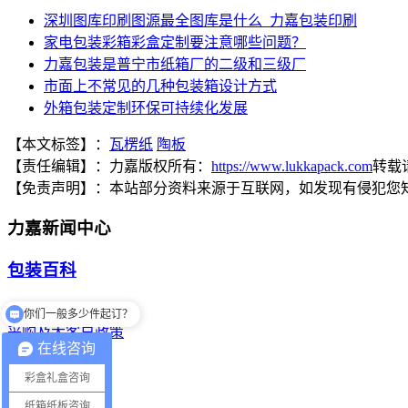
深圳图库印刷图源最全图库是什么_力嘉包装印刷
家电包装彩箱彩盒定制要注意哪些问题？
力嘉包装是普宁市纸箱厂的二级和三级厂
市面上不常见的几种包装箱设计方式
外箱包装定制环保可持续化发展
【本文标签】：
瓦楞纸
陶板
【责任编辑】：
力嘉
版权所有：
https://www.lukkapack.com
转载
【免责声明】：
本站部分资料来源于互联网，如发现有侵犯您
力嘉新闻中心
包装百科
定制专栏
你们的生产工厂在哪里？
采购及大客户政策
在线咨询
常见问题
彩盒礼盒咨询
新闻中心
纸箱纸板咨询