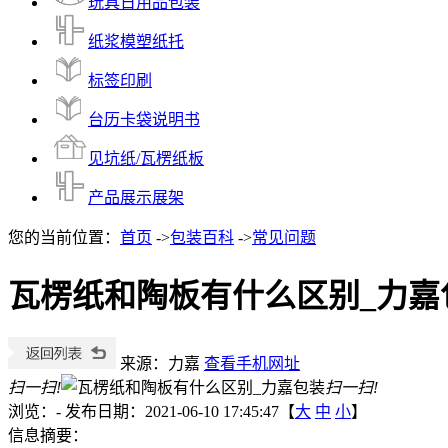
玩具日用品包装
纸浆模塑纸托
标签印刷
台历卡袋说明书
见坑纸/瓦楞纸板
产品展示展架
您的当前位置：
首页
->
包装百科
->
常见问题
瓦楞纸和陶板有什么区别_力嘉
来源：力嘉
查看手机网址
扫一扫!
扫一扫!
浏览：
-
发布日期：2021-06-10 17:45:47【
大
中
小
】
信息摘要：