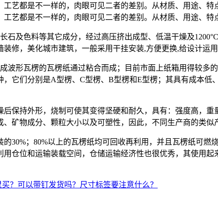
、工艺都是不一样的，肉眼可见二者的差别。从材质、用途、特
、工艺都是不一样的，肉眼可见二者的差别。从材质、用途、特
长石及色料等其它成分，经过高压挤出成型、低温干燥及1200°
装修，美化城市建筑，一般采用干挂安装,方便更换,给设计运
工成波形瓦楞的瓦楞纸通过粘合而成；目前市面上纸箱用得较多
种，它们分别是A型楞、C型楞、B型楞和E型楞；其具有成本低
燥后保持外形，烧制可使其变得坚硬和耐久，具有：强度高，重
成、矿物成分、颗粒大小以及可塑性，因此，不同生产商的类似
的30%；80%以上的瓦楞纸均可回收再利用，并且瓦楞纸可燃
利用仓位和运输装载空间，仓储运输经济性也很优秀，其使用起
里买？可以带钉发货吗？尺寸标签要注意什么？