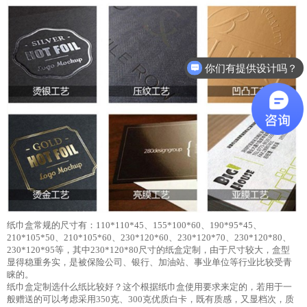
你们有提供设计吗？
纸巾盒常规的尺寸有：110*110*45、155*100*60、190*95*45、
210*105*50、210*105*60、230*120*60、230*120*70、230*120*80、
230*120*95等，其中230*120*80尺寸的纸盒定制，由于尺寸较大，盒型
显得稳重务实，是被保险公司、银行、加油站、事业单位等行业比较受青
睐的。
纸巾盒定制选什么纸比较好？这个根据纸巾盒使用要求来定的，若用于一
般赠送的可以考虑采用350克、300克优质白卡，既有质感，又显档次，质