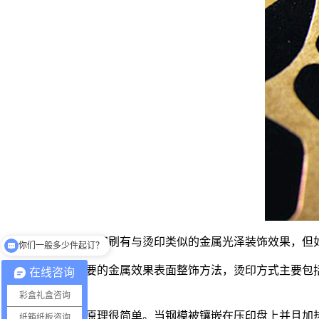
你们一般多少件起订？
虽然金、银墨印刷有与烫印类似的金属光泽装饰效果，但
你们的生产工厂在哪里？
这是一种重要的金属效果表面整饰方法，烫印方式主要包
在线咨询
式。
彩盒礼盒咨询
热烫工艺的原理很简单。当钢模被镶嵌在压印盘上并且加
纸箱纸板咨询