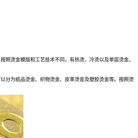
等。按照烫金模版和工艺技术不同，有热烫、冷烫以及单层烫金、
，可以分为纸品烫金、织物烫金、皮革烫金及塑胶烫金等。按照烫