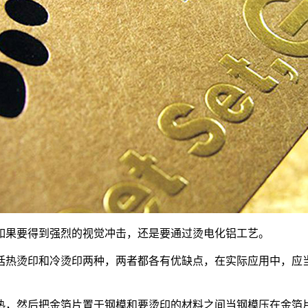
如果要得到强烈的视觉冲击，还是要通过烫电化铝工艺。
括热烫印和冷烫印两种，两者都各有优缺点，在实际应用中，应
热，然后把金箔片置于钢模和要烫印的材料之间当钢模压在金箔