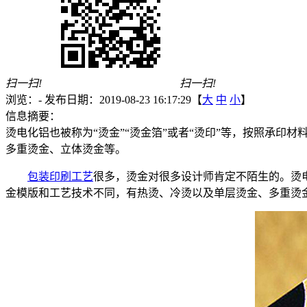
扫一扫!
扫一扫!
浏览：
-
发布日期：2019-08-23 16:17:29【
大
中
小
】
信息摘要：
烫电化铝也被称为“烫金”“烫金箔”或者“烫印”等，按照承
多重烫金、立体烫金等。
包装印刷工艺
很多，烫金对很多设计师肯定不陌生的。烫电
金模版和工艺技术不同，有热烫、冷烫以及单层烫金、多重烫