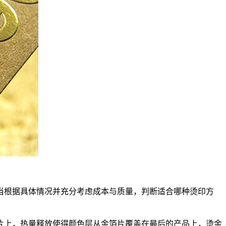
当根据具体情况并充分考虑成本与质量，判断适合哪种烫印方
片上，热量释放使得颜色层从金箔片覆盖在最后的产品上，烫金