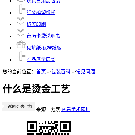
玩具日用品包装
纸浆模塑纸托
标签印刷
台历卡袋说明书
见坑纸/瓦楞纸板
产品展示展架
您的当前位置：
首页
->
包装百科
->
常见问题
什么是烫金工艺
来源：力嘉
查看手机网址