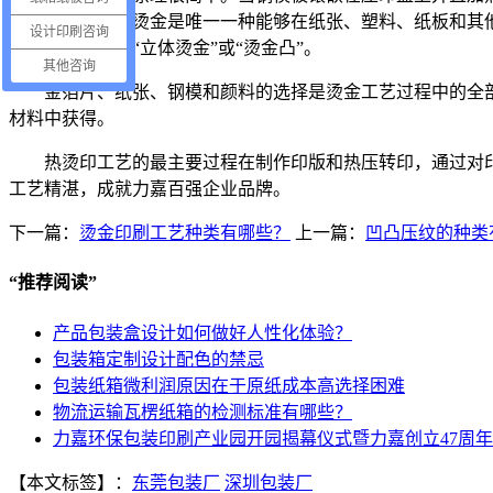
过程就完成了。烫金是唯一一种能够在纸张、塑料、纸板和其
设计印刷咨询
时候，它被称为
“
立体烫金”或
“
烫金凸”。
其他咨询
金箔片、纸张、钢模和颜料的选择是烫金工艺过程中的全
材料中获得。
热烫印工艺的最主要过程在制作印版和热压转印，通过对
工艺精湛，成就力嘉百强企业品牌。
下一篇：
烫金印刷工艺种类有哪些？
上一篇：
凹凸压纹的种类
“
推荐阅读
”
产品包装盒设计如何做好人性化体验？
包装箱定制设计配色的禁忌
包装纸箱微利润原因在于原纸成本高选择困难
物流运输瓦楞纸箱的检测标准有哪些？
力嘉环保包装印刷产业园开园揭幕仪式暨力嘉创立47周
【本文标签】：
东莞包装厂
深圳包装厂