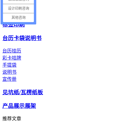
电子产品纸托
设计印刷咨询
电器包装纸托
其他咨询
标签印刷
台历卡袋说明书
台历挂历
彩卡咭牌
手提袋
说明书
宣传册
见坑纸/瓦楞纸板
产品展示展架
推荐文章