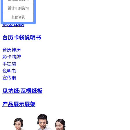
电子产品纸托
设计印刷咨询
电器包装纸托
其他咨询
标签印刷
台历卡袋说明书
台历挂历
彩卡咭牌
手提袋
说明书
宣传册
见坑纸/瓦楞纸板
产品展示展架