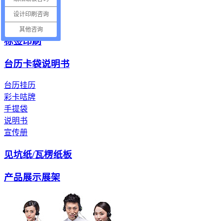
电子产品纸托
设计印刷咨询
电器包装纸托
其他咨询
标签印刷
台历卡袋说明书
台历挂历
彩卡咭牌
手提袋
说明书
宣传册
见坑纸/瓦楞纸板
产品展示展架