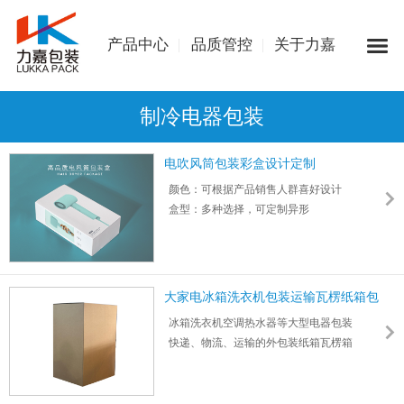
产品中心
品质管控
关于力嘉
制冷电器包装
电吹风筒包装彩盒设计定制
颜色：可根据产品销售人群喜好设计
盒型：多种选择，可定制异形
材质：高强度瓦楞纸板，灰纸板、白板纸等
支持定制手提款、挂吊款、开窗或镂空、烫
金银等多种工艺
负离子电吹风机、发廊大功率吹风筒包装设
大家电冰箱洗衣机包装运输瓦楞纸箱包
计定制
装箱
冰箱洗衣机空调热水器等大型电器包装
快递、物流、运输的外包装纸箱瓦楞箱
材质：五层/K5K瓦楞纸，可根据承重定制材
质
特硬加硬加厚纸箱支持印刷单色/彩印四色等