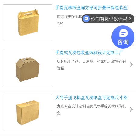
皮纸制作
手提瓦楞纸盒扁方形可折叠环保包装盒
扁方形手提瓦楞纸盒设计定制任意图案尺寸
你们有提供设计吗？
logo
可回收利用瓦楞纸板制作折叠式环保包装盒
尺寸：298*266*62mm 厚度：2mm
适用玩具、日用品、食品、数码电子产品等
外包装
手提式瓦楞包装盒纸箱设计定制工厂
纸板厚度0.5~6mm可按需定制3层、5层、特
玩具电子产品、日用品、小家电、农特产包
硬、加硬
装箱
手提扣底纸箱瓦楞包装箱纸盒设计定制一站
式服务
1000件起订彩印logo图案尺寸工厂直销批发价
大号手提飞机盒瓦楞纸盒可定制尺寸图
案
力嘉专业设计定制任意尺寸手提瓦楞纸飞机
盒
折叠手提式包装盒瓦楞飞机盒可彩印logo图案
数码/家电/食品/玩具/日用品/物流快递包装适
用范围广泛