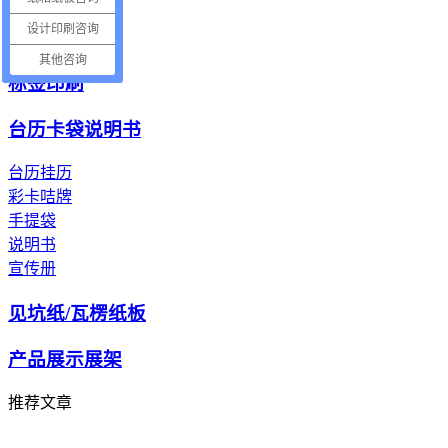
电子产品纸托
设计印刷咨询
电器包装纸托
其他咨询
标签印刷
台历卡袋说明书
台历挂历
彩卡咭牌
手提袋
说明书
宣传册
见坑纸/瓦楞纸板
产品展示展架
推荐文章