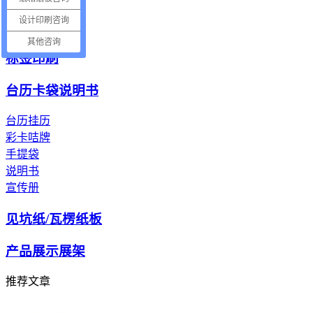
电子产品纸托
设计印刷咨询
电器包装纸托
其他咨询
标签印刷
台历卡袋说明书
台历挂历
彩卡咭牌
手提袋
说明书
宣传册
见坑纸/瓦楞纸板
产品展示展架
推荐文章