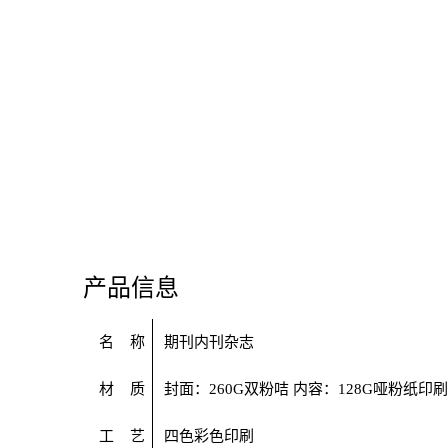
产品信息
名 称
期刊内刊杂志
材 质
封面：
260G
双粉咭 内容：
128G
哑粉纸印刷
工 艺
四色彩色印刷