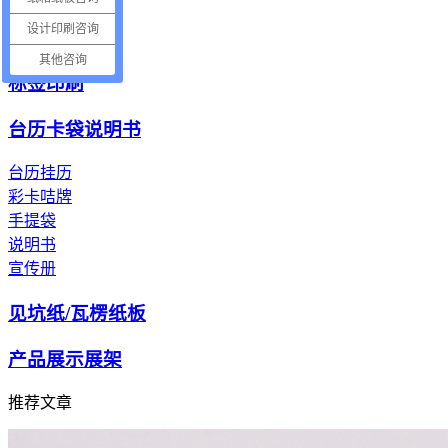
电子产品纸托
设计印刷咨询
电器包装纸托
其他咨询
标签印刷
台历卡袋说明书
台历挂历
彩卡咭牌
手提袋
说明书
宣传册
见坑纸/瓦楞纸板
产品展示展架
推荐文章