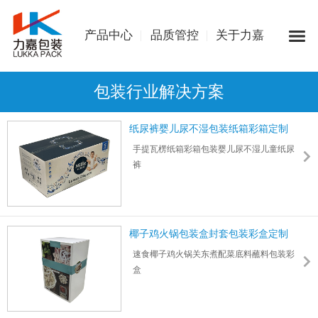
产品中心
品质管控
关于力嘉
包装行业解决方案
纸尿裤婴儿尿不湿包装纸箱彩箱定制
手提瓦楞纸箱彩箱包装婴儿尿不湿儿童纸尿
裤
中间啤型开把手槽,适用卫生棉纸巾类产品包
装
尺寸475*265*216mm 纸板厚度2mm
力嘉包装50多年国际出口品质认证保障
椰子鸡火锅包装盒封套包装彩盒定制
速食椰子鸡火锅关东煮配菜底料蘸料包装彩
盒
广东煲汤材料包泰式冬阴功汤料包装封套盒
尺寸：335*220*175mm 厚度：1mm