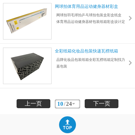
网球拍体育用品运动健身器材彩盒
网球拍羽毛球拍乒乓球拍包装盒彩盒纸盒
体育用品运动健身器材包装纸箱彩盒设计定
制
尺寸：1003*191*71mm 厚度 1mm
全彩纸箱化妆品包装快递瓦楞纸箱
品牌化妆品包装纸箱全彩瓦楞纸箱定制找力
嘉包装
高强度瓦楞纸板+黑色+logo+UV覆膜，支持9
大印刷工艺
尺寸：565*330*335mm 厚度：2mm
上一页
下一页
10
/
24