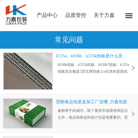
产品中心
品质管控
关于力嘉
常见问题
k535a、k636k、k535k纸板是什么意
思？
k838k纸板、k535k纸板、k636k?纸板、k535a
纸板其实都是5层瓦楞纸板,k/a代表的是面纸
或底纸，面纸和底纸不同厂家对应的克重都
有偏差，K纸除一些特殊材质外，K纸是各大
供应商中很好的。
思朗食品包装盒加工厂在哪_力嘉包装
麦麸饼干的成功，除了紧抓市场需求和定位
之外，食品包装盒的设计也是很重要的。思
朗食品包装盒加工厂在哪？如果您需要食品
包装盒设计定制、印刷生产，力嘉包装是放
心可靠的选择。