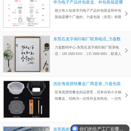
华为电子产品外包装盒、外包装箱是哪
个厂做的_力嘉包装
很少有人知道华为电子产品外包装盒和外包
装箱是哪个厂做的。力嘉包装（东莞）有限
公司主要生产电子产品外包装盒，电子产品
外包装箱，瓦楞纸板，彩卡，展示盒PDQ等
包装产品。
东莞石龙字画印刷厂联系电话_力嘉数
码中心
力嘉数码中心-东莞石龙字画印刷厂联系电
话：189 2689 8161，135 3068 6081，联系人
于小姐，提供高清的艺术印刷，还原精度
高，裸眼可见跟真品一模一样。
供应海底捞纸餐盒厂商是谁_力嘉包装
应海底捞纸餐盒的品类里，还有自热小火锅
纸餐盒，结构为一次性外盒加热包、一次性
上层餐盒、一次性内嵌式盒盖，及一次性餐
具包（内含一次性勺子、一次性筷子、一次
性牙签）等。
你们的生产工厂在哪里？
东莞凤岗官井头有哪些大型的包装厂_