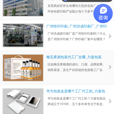
力嘉包装
东莞凤岗官井头有哪些大型的包装厂？力嘉
环保包装印刷产业园占地十万多平米，厂房
面积七万平米，5天可生产交付600吨的包装
纸箱或彩箱，10天可生产交付1400吨的包装
广州快印印刷_广州洪成印刷厂_广州印
纸盒或彩盒，3天可生产交付1200吨的瓦楞纸
刷厂集中在哪里
广州洪成路印刷厂是广州快印印刷吗？什么
板。
是广州快印印刷？广州印刷厂集中在哪里？
广州印刷厂集中在力嘉环保包装印刷产业
园。力嘉环保包装印刷产业园位于桥头镇南
五路68号。
梅见果酒包装代工厂在哪_力嘉包装
比如梅见青梅酒的成分、口感、品牌故事、
销售渠道，及生产供应链的包装瓶工厂在
哪，梅见果酒包装代工厂在哪？力嘉包装自
1970年创立至今五十多年，是果酒包装设计
定制、印刷生产厂商。
华为包装盒是哪个工厂代工的_力嘉包
装
华为包装盒是哪个工厂代工的？力嘉包装品
牌成立于1970年，五十多年来专注于彩盒、
彩箱、说明书、纸内衬、瓦楞纸板、纸箱、