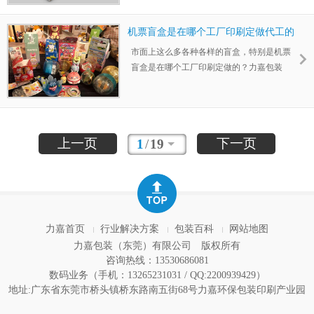
纸盒的设计定制、印刷生产，位于广东省东
莞市桥头镇南五街68号。
机票盲盒是在哪个工厂印刷定做代工的
_力嘉包装印刷
市面上这么多各种各样的盲盒，特别是机票
盲盒是在哪个工厂印刷定做的？力嘉包装
（东莞）有限公司位于广东东莞桥头镇南五
路68号，是盲盒设计定制、印刷生产厂家.
上一页
下一页
1
/
19
力嘉首页
行业解决方案
包装百科
网站地图
力嘉包装（东莞）有限公司
版权所有
咨询热线：13530686081
数码业务（手机：13265231031 / QQ:2200939429）
地址:广东省东莞市桥头镇桥东路南五街68号力嘉环保包装印刷产业园