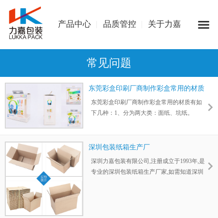
产品中心
品质管控
关于力嘉
常见问题
东莞彩盒印刷厂商制作彩盒常用的材质
有哪几种
东莞彩盒印刷厂商制作彩盒常用的材质有如
下几种：1、分为两大类：面纸、坑纸。
2、“白底白板”共有2种：3、“单铜”。4、粉灰
纸,一面白色,一面为灰色,价格较低,双粉纸两
面均为白色,价格偏高。
深圳包装纸箱生产厂
深圳力嘉包装有限公司,注册成立于1993年,是
专业的深圳包装纸箱生产厂家,如需知道深圳
纸箱批发,现在深圳纸箱价格是多少？就找力
嘉包装。力嘉包装以纸板、纸箱,纸盒,彩盒,彩
箱,不干胶标签,各种纸品印刷为主的纸品包装
公司,是一家设备先进、高素质职工队伍的深