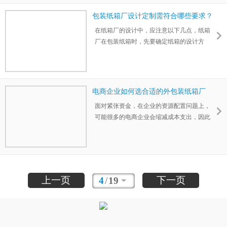
包装纸箱厂设计定制需符合哪些要求？
在纸箱厂的设计中，应注意以下几点，纸箱
厂在包装纸箱时，先要确定纸箱的设计方
案，因为一样物品的设计好坏，直接影响到
产品的销量，包装设计是产品的展示形式之
一，包装设计从侧面表现产品，所以包装设
计很重要，那么纸箱厂在包装纸箱设计时，
电商企业如何选合适的外包装纸箱厂
应该做些什么呢？
家？
面对紧张资金，在企业的资源配置问题上，
可能很多的电商企业会缩减成本支出，因此
在经营成本中能够如果能在包装上想办法，
通过包装升级达到营销推广目的，其实能达
到比较优化的运营推广效果.做好一个包装，
需要从哪方面着手呢？外包装纸箱厂家建议
从这三方面出发。
上一页
下一页
4
/
19