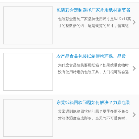
手工（Do it yourself）制作,通过亲自动手结合
新颖、或适宜精美风格外观,表达送礼者的心
包装彩盒定制选择厂家常用纸材更节省
意。
成本
包装彩盒定制厂家坚持使用尺寸是8-1/2x11英
寸的整数倍的纸，这是规范的尺寸，偏离这
个尺寸，需要为成本支付更多的费用，使用
包装彩盒厂本来就有的纸会节省一些费用，
通常企业在自己的工厂储藏几种常用的纸，
选择现有的纸可以节省很多时间和成本。
农产品食品包装纸箱便携环保、品质
高、更有档次
为什麽食品包装要用纸箱？如果携带食物时
没有使用特定的包装工具，人们很可能会遇
到许多问题。力嘉包装为你阐述使用食品包
装纸箱的原因和好处。当携带和运送东西
时，比如一些很小的零食，可以使用食品包
装纸箱。单纯使用塑料袋是不合理的做法。
东莞纸箱回软问题如何解决？力嘉包装
提供解决方案
常常遇到纸箱回软的问题？夏季多雨不免会
对箱体湿度造成影响。当天气不可避免时，
东莞纸箱可以从储藏、生产等方面解决软纸
发生问题。