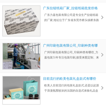
圳包装纸箱生产厂家。公司坚持以“质量、信
广东拉链纸箱厂家_拉链纸箱批发价格
誉、服务、效率、管理”为宗旨,赢得广大新老
客户的信赖。
广东力嘉包装有限公司是专业生产拉链纸箱
的厂家,地址位于广东省东莞市桥头镇桥东路
南五街68号力嘉环保包装印刷产业园；按照
不同数量、瓦楞纸规格、印刷等需求,拉链纸
箱批发价格按从0.4元/个-2元/个不等。
广州印刷包装有限公司_印刷种类有哪
些_力嘉
广州印刷包装有限公司_印刷种类有哪些_力
嘉包装51年专注包装印刷,接受来图定制、来
样定做,最快两天可出样,三天出大货,交货快；
拥有各类印刷设备与技术团队,资质齐全,经验
丰富,质量有保障；欢迎验厂。印刷种类有五
种分别是……
目前流行的欧美包装礼盒款式有哪些
欧美人目前流行的包装礼盒款式,还是以起源
于浪漫氛围较浓的法国的自选式体验礼品盒
为主；特点是注重独一无二的美妙体验,礼物
款式外观以不同风格的精美为主；可以DIY